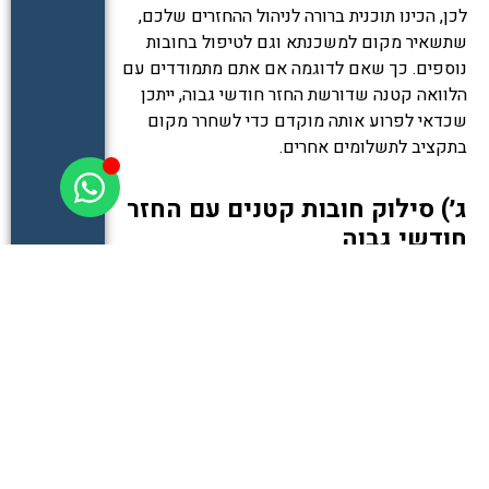
לכן, הכינו תוכנית ברורה לניהול ההחזרים שלכם,
שתשאיר מקום למשכנתא וגם לטיפול בחובות
נוספים. כך שאם לדוגמה אם אתם מתמודדים עם
הלוואה קטנה שדורשת החזר חודשי גבוה, ייתכן
שכדאי לפרוע אותה מוקדם כדי לשחרר מקום
בתקציב לתשלומים אחרים.
ג׳) סילוק חובות קטנים עם החזר
חודשי גבוה
לפעמים, תשלום חובות קטנים שדורשים החזר
חודשי משמעותי יכול לשחרר מקום בתקציב
המשפחתי. החזר חוב כזה מוקדם מאפשר לכם
להפנות את הסכומים שהתפנו לטיפול בהתחייבויות
אחרות או לחיסכון.
לדוגמה:
נניח שיש לכם הלוואה קטנה של 5,000 ש"ח עם