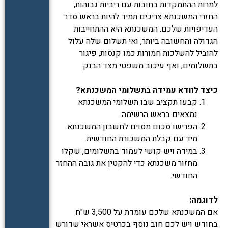
למרות ההתמקדות בחובות עם ריביות גבוהות,
החזרי המשכנתא צריכים תמיד להיות בראש סדר
העדיפויות שלכם. המשכנתא היא ההתחייבות
הגדולה והחשובה ביותר, ואי תשלום שלה עלול
להוביל להשלכות חמורות כמו קנסות, פיגור
בתשלומים, ואף עיכוב משפטי מצד הבנק.
כיצד לוודא עמידה בתשלומי המשכנתא?
קבעו תקציב שבו תשלומי המשכנתא
נמצאים בראש הרשימה.
הפרישו סכום מסוים לחשבון המשכנתא
מיד עם קבלת המשכורת החודשית.
במידה ויש קושי לעמוד בתשלומים, שקלו
מחזור משכנתא כדי להקטין את גובה ההחזר
החודשי.
לדוגמה:
אם המשכנתא שלכם עומדת על 3,500 ש"ח
בחודש ויש לכם חוב נוסף בכרטיס אשראי שדורש